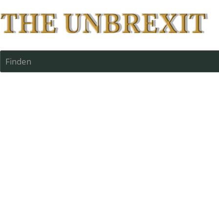
Finden
Das große T
Die Regeln sind einf
räumt fette Preise ab
Auch für die 
2. Liga
!